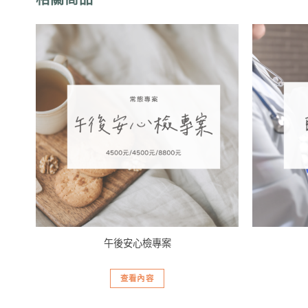
加入
加入
「願
「願
望清
望清
單」
單」
午後安心檢專案
查看內容