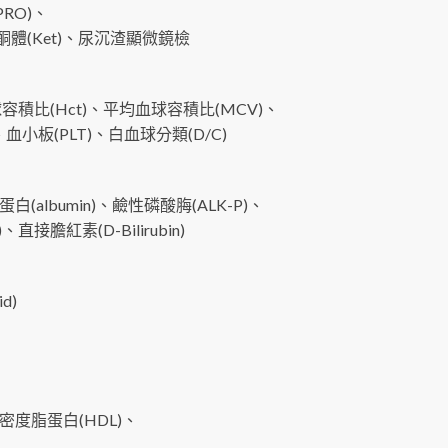
PRO)、
尿酮體(Ket)、尿沉渣顯微鏡檢
球容積比(Hct)、平均血球容積比(MCV)、
小板(PLT)、白血球分類(D/C)
(albumin)、鹼性磷酸脢(ALK-P)、
、直接膽紅素(D-Bilirubin)
d)
、高密度脂蛋白(HDL)、