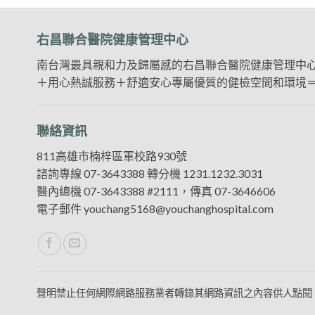
右昌聯合醫院健康管理中心
南台灣最具親和力及歸屬感的右昌聯合醫院健康管理中心
＋用心熱誠服務＋舒適安心專屬優質的健檢空間和環境
聯絡資訊
811高雄市楠梓區軍校路930號
諮詢專線
07-3643388
轉分機 1231.1232.3031
醫內總機
07-3643388
#2111，傳真 07-3646606
電子郵件
youchang5168@youchanghospital.com
聲明禁止任何網際網路服務業者轉錄其網路資訊之內容供人點閱