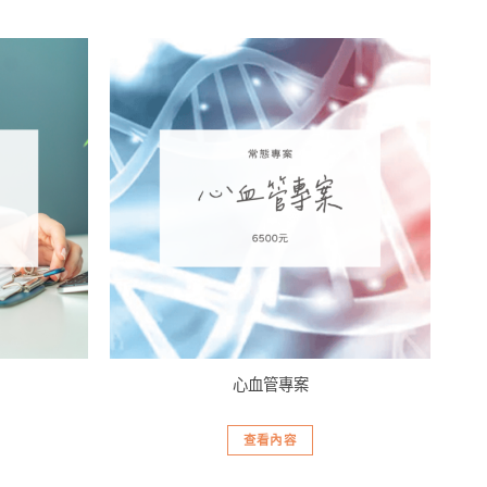
加入
加入
「願
「願
望清
望清
單」
單」
心血管專案
查看內容