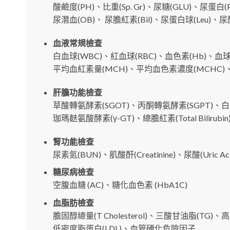
酸鹼度(PH)、比重(Sp. Gr)、尿糖(GLU)、尿蛋白(
尿潛血(OB)、 尿膽紅素(Bil)、尿蛋白球(Leu)、
血液常規檢查
白血球(WBC)、紅血球(RBC)、血色素(Hb)、血
平均血紅素量(MCH)、平均血色素濃度(MCHC)、血
肝膽功能檢查
草酸轉氨酵素(SGOT)、丙酮轉氨酵素(SGPT)、白蛋白
珈瑪麩氨酸酵素(γ-GT)、總膽紅素(Total Bilirubin)
腎功能檢查
尿素氮(BUN)、肌酸酐(Creatinine)、尿酸(Uric Aci
糖尿病檢查
空腹血糖 (AC)、糖化血色素 (HbA1C)
血脂肪檢查
膽固醇總量(T Cholesterol)、三酸甘油脂(TG)
低密度脂蛋白(LDL)、血管硬化危險因子