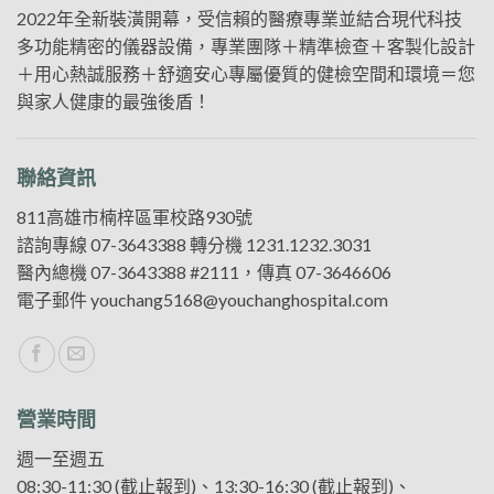
2022年全新裝潢開幕，受信賴的醫療專業並結合現代科技
多功能精密的儀器設備，專業團隊＋精準檢查＋客製化設計
＋用心熱誠服務＋舒適安心專屬優質的健檢空間和環境＝您
與家人健康的最強後盾！
聯絡資訊
811高雄市楠梓區軍校路930號
諮詢專線
07-3643388
轉分機 1231.1232.3031
醫內總機
07-3643388
#2111，傳真 07-3646606
電子郵件
youchang5168@youchanghospital.com
營業時間
週一至週五
08:30-11:30 (截止報到)、13:30-16:30 (截止報到)、