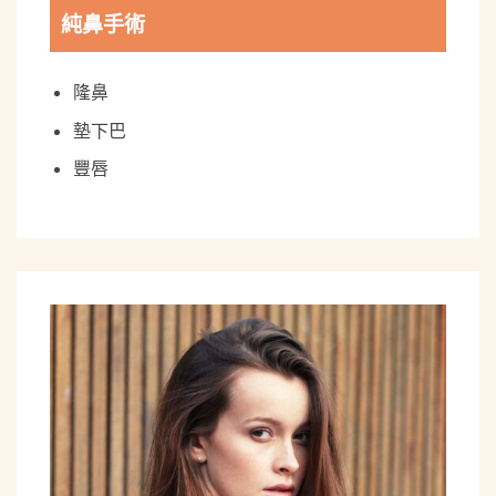
純鼻手術
隆鼻
墊下巴
豐唇