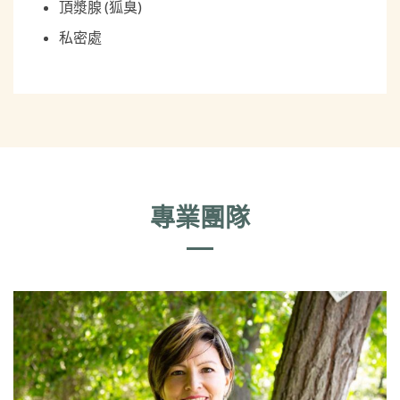
頂漿腺 (狐臭)
私密處
專業團隊