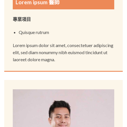
Lorem ipsum 醫師
專業項目
Quisque rutrum
Lorem ipsum dolor sit amet, consectetuer adipiscing
elit, sed diam nonummy nibh euismod tincidunt ut
laoreet dolore magna.