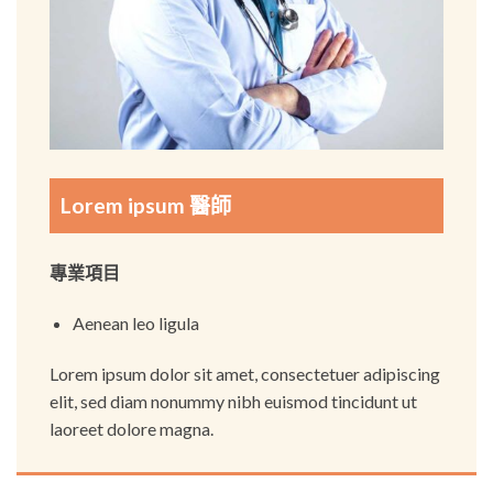
Lorem ipsum 醫師
專業項目
Aenean leo ligula
Lorem ipsum dolor sit amet, consectetuer adipiscing
elit, sed diam nonummy nibh euismod tincidunt ut
laoreet dolore magna.