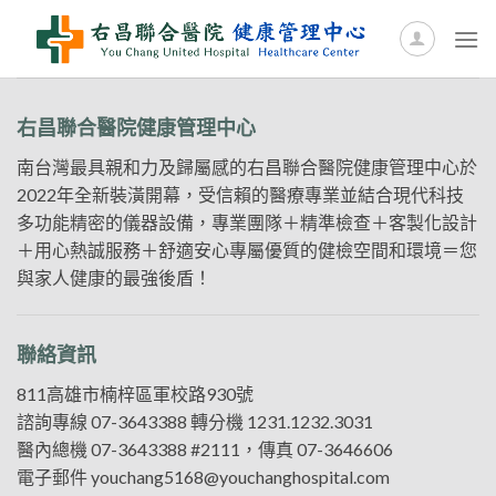
Skip
to
content
右昌聯合醫院健康管理中心
南台灣最具親和力及歸屬感的右昌聯合醫院健康管理中心於
2022年全新裝潢開幕，受信賴的醫療專業並結合現代科技
多功能精密的儀器設備，專業團隊＋精準檢查＋客製化設計
＋用心熱誠服務＋舒適安心專屬優質的健檢空間和環境＝您
與家人健康的最強後盾！
聯絡資訊
811高雄市楠梓區軍校路930號
諮詢專線
07-3643388
轉分機 1231.1232.3031
醫內總機
07-3643388
#2111，傳真 07-3646606
電子郵件
youchang5168@youchanghospital.com