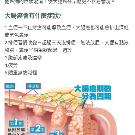
他疾病的症狀混淆，使大腸癌在早期更不容易發現。
大腸癌會有什麼症狀?
1.血便－不止痔瘡可能導致血便，大腸癌也可能會排出深紅
或黑色糞便
2.排便習慣改變－超過三天沒排便、無法放屁、大便有黏液
和膿、糞便呈鉛筆狀超過一週等
3.腹部疼痛及痙攣
4.疲勞
5.體重無故減輕