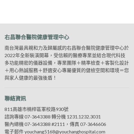
右昌聯合醫院健康管理中心
南台灣最具親和力及歸屬感的右昌聯合醫院健康管理中心於
2022年全新裝潢開幕，受信賴的醫療專業並結合現代科技
多功能精密的儀器設備，專業團隊＋精準檢查＋客製化設計
＋用心熱誠服務＋舒適安心專屬優質的健檢空間和環境＝您
與家人健康的最強後盾！
聯絡資訊
811高雄市楠梓區軍校路930號
諮詢專線
07-3643388
轉分機 1231.1232.3031
醫內總機
07-3643388
#2111，傳真 07-3646606
電子郵件
youchang5168@youchanghospital.com