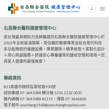
Skip
to
content
右昌聯合醫院健康管理中心
南台灣最具親和力及歸屬感的右昌聯合醫院健康管理中心於
2022年全新裝潢開幕，受信賴的醫療專業並結合現代科技
多功能精密的儀器設備，專業團隊＋精準檢查＋客製化設計
＋用心熱誠服務＋舒適安心專屬優質的健檢空間和環境＝您
與家人健康的最強後盾！
聯絡資訊
811高雄市楠梓區軍校路930號
諮詢專線
07-3643388
轉分機 1231.1232.3031
醫內總機
07-3643388
#2111，傳真 07-3646606
電子郵件
youchang5168@youchanghospital.com