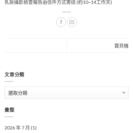
乳房攝影檢查報告由信件方式寄送 (約10~14工作天)
寶貝機
文章分類
文
章
分
彙整
類
2026 年 7 月
(1)