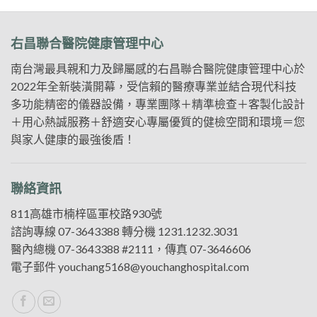
右昌聯合醫院健康管理中心
南台灣最具親和力及歸屬感的右昌聯合醫院健康管理中心於
2022年全新裝潢開幕，受信賴的醫療專業並結合現代科技
多功能精密的儀器設備，專業團隊＋精準檢查＋客製化設計
＋用心熱誠服務＋舒適安心專屬優質的健檢空間和環境＝您
與家人健康的最強後盾！
聯絡資訊
811高雄市楠梓區軍校路930號
諮詢專線
07-3643388
轉分機 1231.1232.3031
醫內總機
07-3643388
#2111，傳真 07-3646606
電子郵件
youchang5168@youchanghospital.com